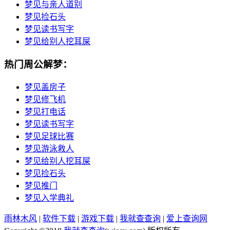
梦见与亲人道别
梦见捡石头
梦见读书写字
梦见给别人挖耳屎
热门周公解梦：
梦见盖房子
梦见修飞机
梦见打电话
梦见读书写字
梦见足球比赛
梦见游泳救人
梦见给别人挖耳屎
梦见捡石头
梦见推门
梦见入学典礼
雨林木风
|
软件下载
|
游戏下载
|
我就查查询
|
爱上查询网