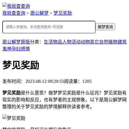
我就查查询
>
周公解梦
>
梦见奖励
解梦查询
周公解梦原版
分类：
生活
物品
人物
活动
动物
其它
自然
植物
建筑
鬼神
孕妇
感情
梦见奖励
发布时间：2023-08-12 09:29:55
阅读量：1205
梦见奖励
是什么意思？做梦梦见奖励是什么征兆？梦见奖励有
现实的影响和反应，也有梦者的主观想象，以下是周公解梦网
整理的关于梦见奖励的梦境解释供读者参考。