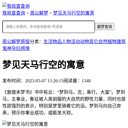
我就查查询
>
周公解梦
>
梦见天马行空的寓意
解梦查询
周公解梦原版
分类：
生活
物品
人物
活动
动物
其它
自然
植物
建筑
鬼神
孕妇
感情
梦见天马行空的寓意
发布时间：2023-05-07 11:26:15
阅读量：1340
《敦煌本梦书》书中有云：“梦到马，吉；乘行，大富”。梦到
马，主事业，象征被人类驯服的大自然的野性力量，同时也是
性欲强烈的表示，特别是梦里骑着它的话。梦到马向自己奔
来，预示你事业成功，或能发大财。