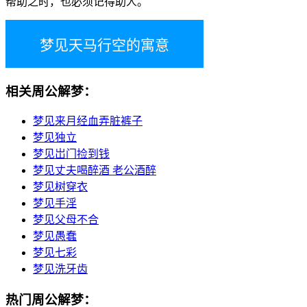
帮助之时，也必须记得助人。
梦见天马行空的寓意
相关周公解梦：
梦见来月经血弄脏裤子
梦见独立
梦见岀门捡到钱
梦见丈夫喝醉酒 老公酒醉
梦见树穿衣
梦见手淫
梦见父母不合
梦见愚蠢
梦见七彩
梦见洗牙齿
热门周公解梦：