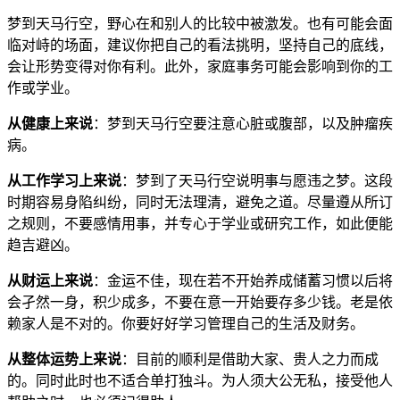
梦到天马行空，野心在和别人的比较中被激发。也有可能会面
临对峙的场面，建议你把自己的看法挑明，坚持自己的底线，
会让形势变得对你有利。此外，家庭事务可能会影响到你的工
作或学业。
从健康上来说
：梦到天马行空要注意心脏或腹部，以及肿瘤疾
病。
从工作学习上来说
：梦到了天马行空说明事与愿违之梦。这段
时期容易身陷纠纷，同时无法理清，避免之道。尽量遵从所订
之规则，不要感情用事，并专心于学业或研究工作，如此便能
趋吉避凶。
从财运上来说
：金运不佳，现在若不开始养成储蓄习惯以后将
会孑然一身，积少成多，不要在意一开始要存多少钱。老是依
赖家人是不对的。你要好好学习管理自己的生活及财务。
从整体运势上来说
：目前的顺利是借助大家、贵人之力而成
的。同时此时也不适合单打独斗。为人须大公无私，接受他人