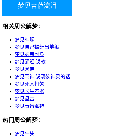
梦见菩萨流泪
相关周公解梦：
梦见神赐
梦见自己被赶出地狱
梦见被鬼附身
梦见诵经 说教
梦见念佛
梦见骂神 说亵渎神灵的话
梦见死人打架
梦见长生不老
梦见盘古
梦见责备海神
热门周公解梦：
梦见牛头