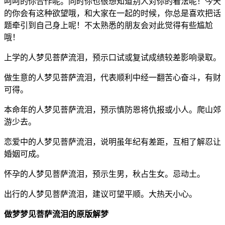
呵呵的你合作呢。同时你也很想知道别人对你的看法呢！今天
的你会有这种欲望哦，和大家在一起的时候，你总是喜欢把话
题牵引到自己身上呢！不太熟悉的朋友会对此觉得有些尴尬
哦！
上学的人梦见菩萨流泪，预示口试或复试成绩较差影响录取。
做生意的人梦见菩萨流泪，代表顺利中经一翻苦心奋斗，有财
可得。
本命年的人梦见菩萨流泪，预示慎防恩将仇报或小人。爬山郊
游少去。
恋爱中的人梦见菩萨流泪，说明虽年纪有差距，互相了解忍让
婚姻可成。
怀孕的人梦见菩萨流泪，预示生男，秋占生女。忌动土。
出行的人梦见菩萨流泪，建议可望平顺。大热天小心。
做梦梦见菩萨流泪的原版解梦