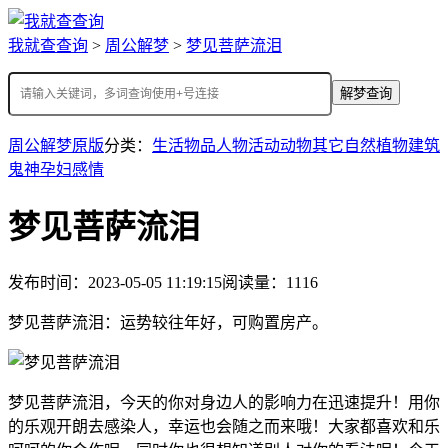
我就查查询
>
周公解梦
>
梦见菩萨流泪
解梦查询
周公解梦原版
分类：
生活
物品
人物
活动
动物
其它
自然
植物
建筑
鬼神
孕妇
感情
梦见菩萨流泪
发布时间：2023-05-05 11:19:15
阅读量：1116
梦见菩萨流泪：运势较往年好，可购置房产。
梦见菩萨流泪，今天的你对身边人的影响力在迅速提升！用你
的乐观开朗去感染人，幸运也会随之而来哦！大家都喜欢和乐