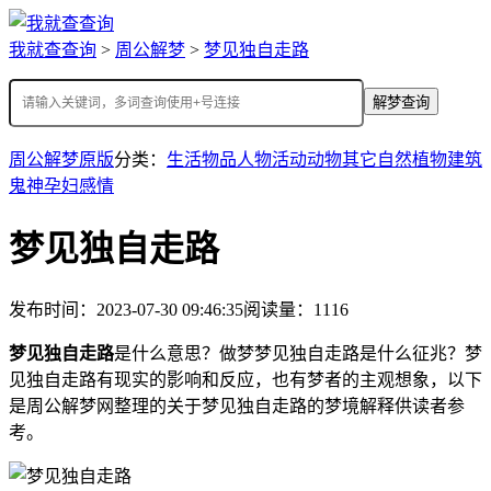
我就查查询
>
周公解梦
>
梦见独自走路
解梦查询
周公解梦原版
分类：
生活
物品
人物
活动
动物
其它
自然
植物
建筑
鬼神
孕妇
感情
梦见独自走路
发布时间：2023-07-30 09:46:35
阅读量：1116
梦见独自走路
是什么意思？做梦梦见独自走路是什么征兆？梦
见独自走路有现实的影响和反应，也有梦者的主观想象，以下
是周公解梦网整理的关于梦见独自走路的梦境解释供读者参
考。