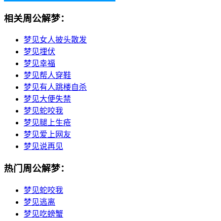
相关周公解梦：
梦见女人披头散发
梦见埋伏
梦见幸福
梦见帮人穿鞋
梦见有人跳楼自杀
梦见大便失禁
梦见蛇咬我
梦见腿上生疮
梦见爱上网友
梦见说再见
热门周公解梦：
梦见蛇咬我
梦见逃离
梦见吃螃蟹